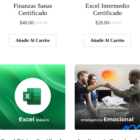
Finanzas Sanas
Excel Intermedio
Certificado
Certificado
$
40.00
$
28.00
$
100.00
$
70.00
El
El
El
El
precio
precio
precio
precio
original
actual
original
actual
Añadir Al Carrito
Añadir Al Carrito
era:
es:
era:
es:
$100.00.
$40.00.
$70.00.
$28.00.