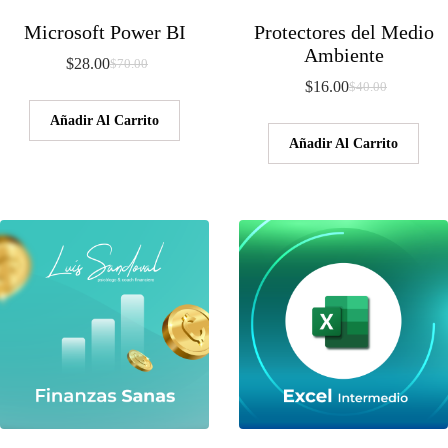
Microsoft Power BI
Protectores del Medio
Ambiente
$
28.00
$
70.00
El
El
$
16.00
$
40.00
precio
precio
El
El
original
actual
precio
precio
Añadir Al Carrito
era:
es:
original
actual
Añadir Al Carrito
$70.00.
$28.00.
era:
es:
$40.00.
$16.00.