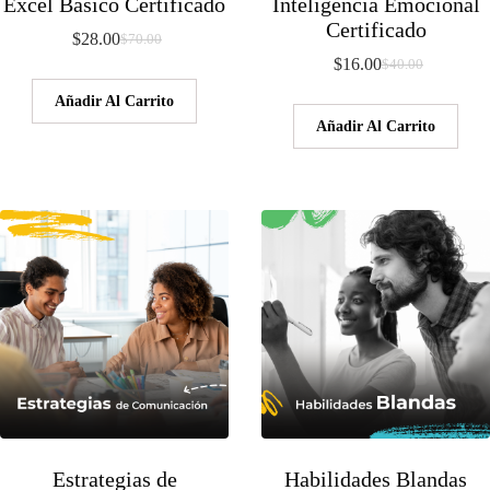
Excel Básico Certificado
Inteligencia Emocional
Certificado
$
28.00
$
70.00
El
El
$
16.00
$
40.00
precio
precio
El
El
original
actual
precio
precio
Añadir Al Carrito
era:
es:
original
actual
Añadir Al Carrito
$70.00.
$28.00.
era:
es:
$40.00.
$16.00.
Estrategias de
Habilidades Blandas