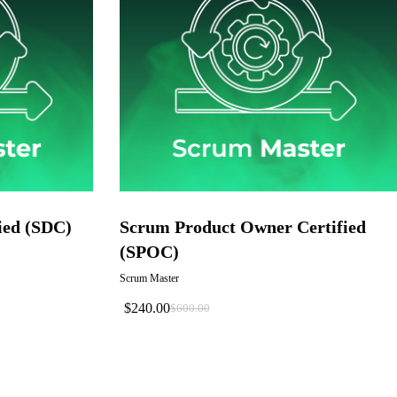
ied (SDC)
Scrum Product Owner Certified
(SPOC)
Scrum Master
$
240.00
$
600.00
El
El
Precio
Precio
Original
Actual
Era:
Es:
$600.00.
$240.00.