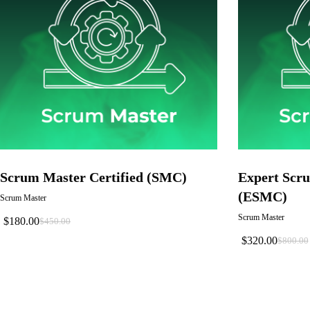
Scrum Master Certified (SMC)
Expert Scru
(ESMC)
Scrum Master
Scrum Master
$
180.00
$
450.00
El
El
$
320.00
Precio
Precio
$
800.00
El
El
Original
Actual
Precio
Precio
Era:
Es:
Original
Actual
$450.00.
$180.00.
Era:
Es:
$800.00
$320.00