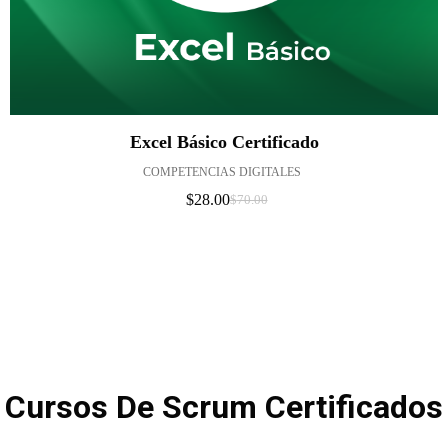
Excel Básico Certificado
COMPETENCIAS DIGITALES
$
28.00
$
70.00
El
El
Precio
Precio
Original
Actual
Era:
Es:
$70.00.
$28.00.
Cursos De Scrum Certificados