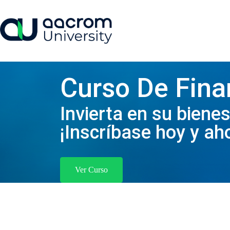
Saltar
al
contenido
Curso De Fin
Invierta en su bienes
¡Inscríbase hoy y aho
Ver Curso