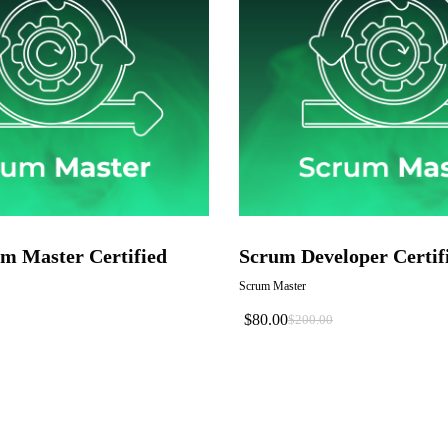
m Master Certified
Scrum Developer Certif
Scrum Master
$
80.00
$
200.00
El
El
Precio
Precio
Original
Actual
Era:
Es:
$200.00.
$80.00.
.
.