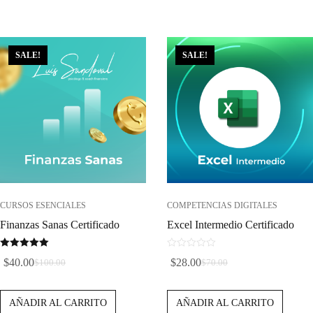
Era:
Es:
Era:
Es:
$70.00.
$28.00.
$40.00.
$16.00.
SALE!
SALE!
CURSOS ESENCIALES
COMPETENCIAS DIGITALES
Finanzas Sanas Certificado
Excel Intermedio Certificado
5.00
0
$
40.00
$
28.00
$
100.00
$
70.00
de 5
d
El
El
El
El
e
Precio
Precio
Precio
Precio
5
AÑADIR AL CARRITO
AÑADIR AL CARRITO
Original
Actual
Original
Actual