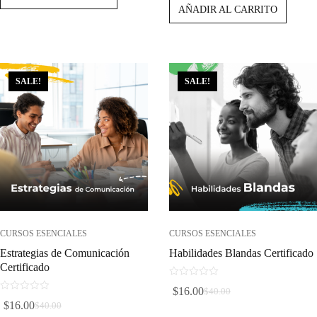
AÑADIR AL CARRITO
Original
Actual
Era:
Es:
Era:
Es:
$70.00.
$28.00.
$40.00.
$16.00.
SALE!
SALE!
CURSOS ESENCIALES
CURSOS ESENCIALES
Estrategias de Comunicación
Habilidades Blandas Certificado
Certificado
0
$
16.00
$
40.00
d
El
El
0
$
16.00
$
40.00
e
d
El
El