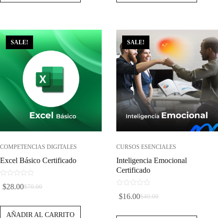
Era:
Es:
Era:
Es:
$100.00.
$40.00.
$70.00.
$28.00.
SALE!
SALE!
COMPETENCIAS DIGITALES
CURSOS ESENCIALES
Excel Básico Certificado
Inteligencia Emocional
Certificado
0
$
28.00
$
70.00
d
El
El
0
$
16.00
$
40.00
e
d
El
El
Precio
Precio
5
e
Precio
Precio
AÑADIR AL CARRITO
5
Original
Actual