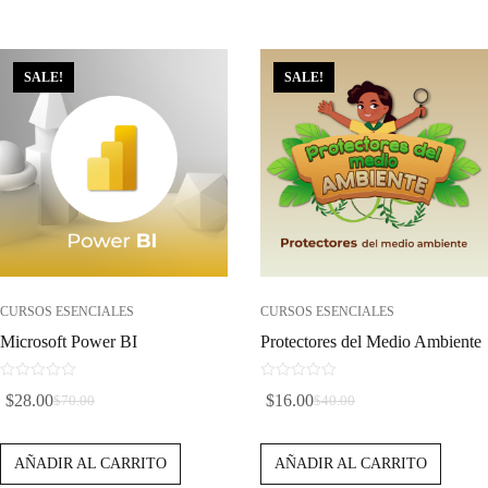
SALE!
SALE!
CURSOS ESENCIALES
CURSOS ESENCIALES
Microsoft Power BI
Protectores del Medio Ambiente
0
0
$
28.00
$
16.00
$
70.00
$
40.00
d
d
El
El
El
El
e
e
Precio
Precio
Precio
Precio
5
5
AÑADIR AL CARRITO
AÑADIR AL CARRITO
Original
Actual
Original
Actual