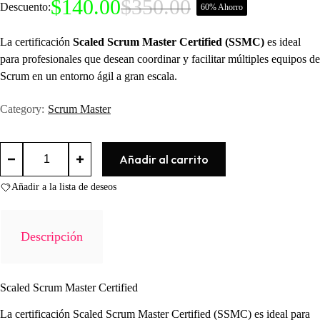
$
140.00
$
350.00
Descuento:
60% Ahorro
El
El
precio
precio
original
actual
La certificación
Scaled Scrum Master Certified (SSMC)
es ideal
era:
es:
para profesionales que desean coordinar y facilitar múltiples equipos de
$350.00.
$140.00.
Scrum en un entorno ágil a gran escala.
Category:
Scrum Master
Scaled
Añadir al carrito
Scrum
Master
Certified
Añadir a la lista de deseos
(SSMC)
cantidad
Descripción
Scaled Scrum Master Certified
La certificación Scaled Scrum Master Certified (SSMC) es ideal para