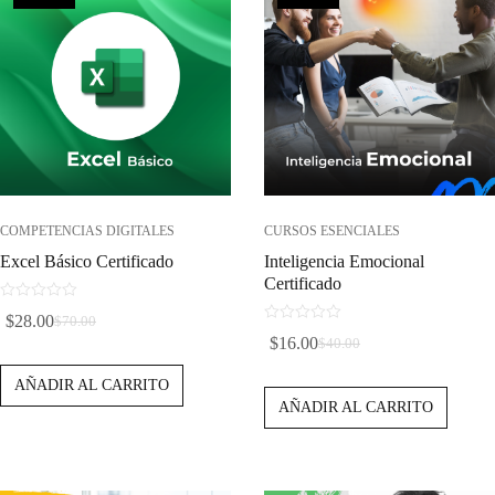
COMPETENCIAS DIGITALES
CURSOS ESENCIALES
Excel Básico Certificado
Inteligencia Emocional
Certificado
0
$
28.00
$
70.00
d
El
El
0
$
16.00
$
40.00
e
d
El
El
Precio
Precio
5
e
Precio
Precio
AÑADIR AL CARRITO
5
Original
Actual
AÑADIR AL CARRITO
Original
Actual
Era:
Es:
Era:
Es:
$70.00.
$28.00.
$40.00.
$16.00.