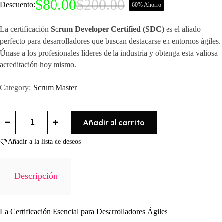
$
80.00
$
200.00
Descuento:
60% Ahorro
El
El
precio
precio
original
actual
La certificación
Scrum Developer Certified (SDC)
es el aliado
era:
es:
perfecto para desarrolladores que buscan destacarse en entornos ágiles.
$200.00.
$80.00.
Únase a los profesionales líderes de la industria y obtenga esta valiosa
acreditación hoy mismo.
Category:
Scrum Master
Scrum
Añadir al carrito
Developer
Certified
(SDC)
Añadir a la lista de deseos
cantidad
Descripción
La Certificación Esencial para Desarrolladores Ágiles