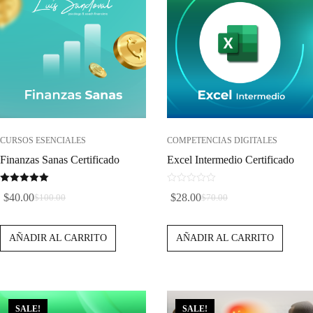
CURSOS ESENCIALES
COMPETENCIAS DIGITALES
Finanzas Sanas Certificado
Excel Intermedio Certificado
5.00
0
$
40.00
$
28.00
$
100.00
$
70.00
de 5
d
El
El
El
El
e
Precio
Precio
Precio
Precio
5
AÑADIR AL CARRITO
AÑADIR AL CARRITO
Original
Actual
Original
Actual
Era:
Es:
Era:
Es:
$100.00.
$40.00.
$70.00.
$28.00.
SALE!
SALE!