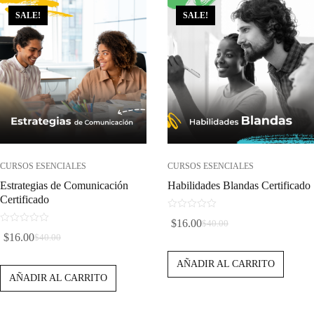
SALE!
SALE!
CURSOS ESENCIALES
CURSOS ESENCIALES
Estrategias de Comunicación
Habilidades Blandas Certificado
Certificado
0
$
16.00
$
40.00
d
El
El
0
$
16.00
$
40.00
e
d
El
El
Precio
Precio
5
e
Precio
Precio
AÑADIR AL CARRITO
5
Original
Actual
AÑADIR AL CARRITO
Original
Actual
Era:
Es:
Era:
Es:
$40.00.
$16.00.