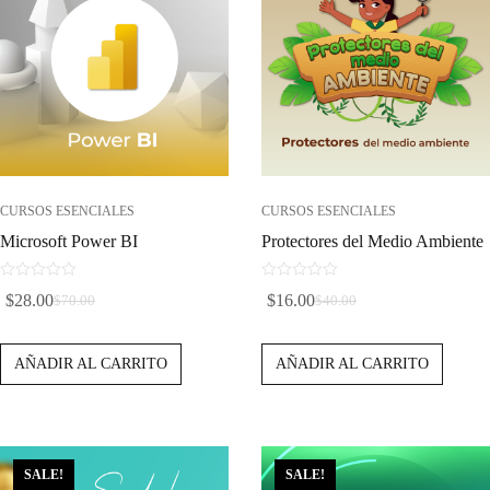
CURSOS ESENCIALES
CURSOS ESENCIALES
Microsoft Power BI
Protectores del Medio Ambiente
0
0
$
28.00
$
16.00
$
70.00
$
40.00
d
d
El
El
El
El
e
e
Precio
Precio
Precio
Precio
5
5
AÑADIR AL CARRITO
AÑADIR AL CARRITO
Original
Actual
Original
Actual
Era:
Es:
Era:
Es:
$70.00.
$28.00.
$40.00.
$16.00.
SALE!
SALE!