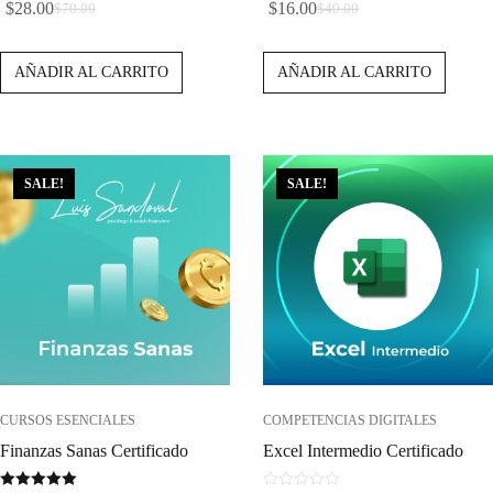
$
28.00
$
16.00
$
70.00
$
40.00
d
d
El
El
El
El
e
e
Precio
Precio
Precio
Precio
5
5
AÑADIR AL CARRITO
AÑADIR AL CARRITO
Original
Actual
Original
Actual
Era:
Es:
Era:
Es:
$70.00.
$28.00.
$40.00.
$16.00.
SALE!
SALE!
CURSOS ESENCIALES
COMPETENCIAS DIGITALES
Finanzas Sanas Certificado
Excel Intermedio Certificado