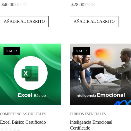
5.00
0
$
40.00
$
28.00
$
100.00
$
70.00
de 5
d
El
El
El
El
e
Precio
Precio
Precio
Precio
5
AÑADIR AL CARRITO
AÑADIR AL CARRITO
Original
Actual
Original
Actual
Era:
Es:
Era:
Es:
$100.00.
$40.00.
$70.00.
$28.00.
SALE!
SALE!
COMPETENCIAS DIGITALES
CURSOS ESENCIALES
Excel Básico Certificado
Inteligencia Emocional
Certificado