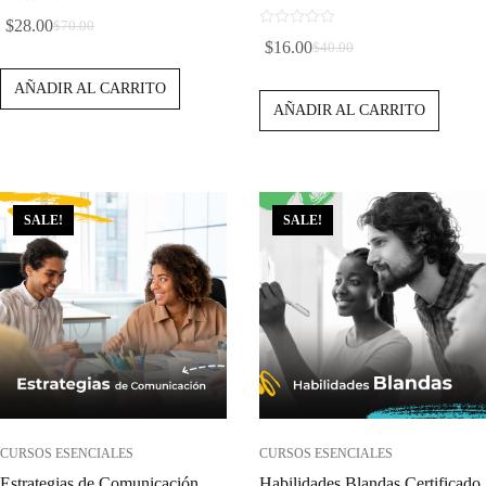
0
$
28.00
$
70.00
d
El
El
0
$
16.00
$
40.00
e
d
El
El
Precio
Precio
5
e
Precio
Precio
AÑADIR AL CARRITO
5
Original
Actual
AÑADIR AL CARRITO
Original
Actual
Era:
Es:
Era:
Es:
$70.00.
$28.00.
$40.00.
$16.00.
SALE!
SALE!
CURSOS ESENCIALES
CURSOS ESENCIALES
Estrategias de Comunicación
Habilidades Blandas Certificado