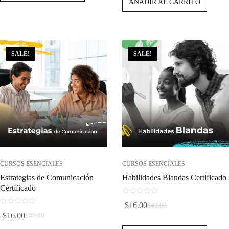
AÑADIR AL CARRITO
Original
Actual
Era:
Es:
Era:
Es:
$70.00.
$28.00.
$40.00.
$16.00.
SALE!
SALE!
CURSOS ESENCIALES
CURSOS ESENCIALES
Estrategias de Comunicación
Habilidades Blandas Certificado
Certificado
0
$
16.00
$
40.00
d
El
El
0
$
16.00
$
40.00
e
d
El
El
Precio
Precio
5
e