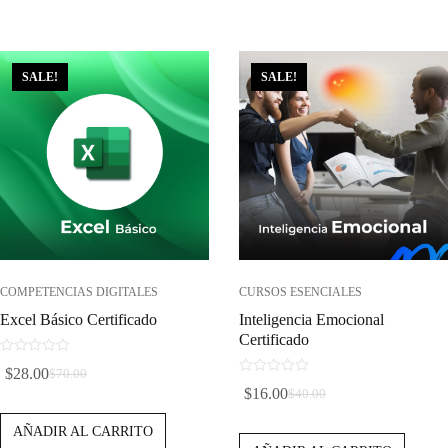
Era:
Es:
Era:
Es:
$100.00.
$40.00.
$70.00.
$28.00.
SALE!
SALE!
COMPETENCIAS DIGITALES
CURSOS ESENCIALES
Excel Básico Certificado
Inteligencia Emocional
Certificado
0
$
28.00
$
70.00
d
El
El
0
$
16.00
$
40.00
e
d
El
El
Precio
Precio
5
e
Precio
Precio
AÑADIR AL CARRITO
5
Original
Actual