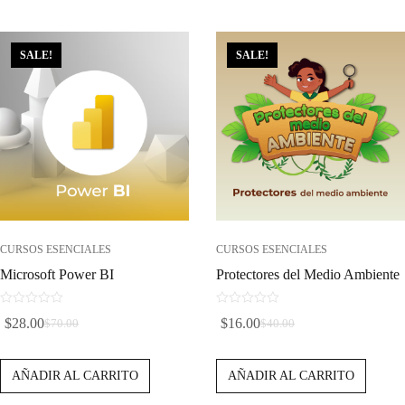
SALE!
SALE!
CURSOS ESENCIALES
CURSOS ESENCIALES
Microsoft Power BI
Protectores del Medio Ambiente
0
0
$
28.00
$
16.00
$
70.00
$
40.00
d
d
El
El
El
El
e
e
Precio
Precio
Precio
Precio
5
5
AÑADIR AL CARRITO
AÑADIR AL CARRITO
Original
Actual
Original
Actual
Era:
Es:
Era:
Es: