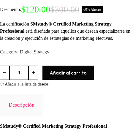
$
120.00
$
300.00
Descuento:
60% Ahorro
El
El
precio
precio
original
actual
La certificación
SMstudy® Certified Marketing Strategy
era:
es:
Professional
está diseñada para aquellos que desean especializarse en
$300.00.
$120.00.
la creación y ejecución de estrategias de marketing efectivas.
Category:
Digital Strategy
Certified
Añadir al carrito
Marketing
Strategy
Professional
Añadir a la lista de deseos
cantidad
Descripción
SMstudy® Certified Marketing Strategy Professional