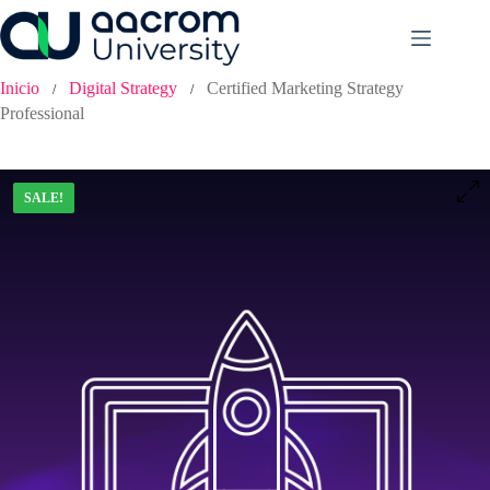
Saltar
al
contenido
Inicio
Digital Strategy
Certified Marketing Strategy
/
/
Professional
SALE!