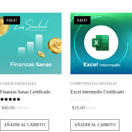
$70.00.
$28.00.
$40.00.
$16.00.
SALE!
SALE!
CURSOS ESENCIALES
COMPETENCIAS DIGITALES
Finanzas Sanas Certificado
Excel Intermedio Certificado
5.00
0
$
40.00
$
28.00
$
100.00
$
70.00
de 5
d
El
El
El
El
e
Precio
Precio
Precio
Precio
5
AÑADIR AL CARRITO
AÑADIR AL CARRITO
Original
Actual
Original
Actual